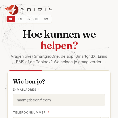
NL
EN
FR
DE
SV
Hoe kunnen we
helpen?
Vragen over SmartgridOne, de app, SmartgridX, Eniris
BMS of de Toolbox? We helpen je graag verder.
Wie ben je?
E-MAILADRES
*
TELEFOONNUMMER
*